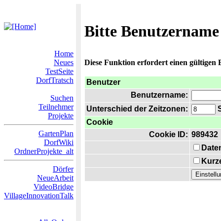
Bitte Benutzername
Home
Neues
Diese Funktion erfordert einen gültigen
TestSeite
DorfTratsch
Benutzer
Benutzername:
Suchen
Teilnehmer
Unterschied der Zeitzonen:
S
Projekte
Cookie
GartenPlan
Cookie ID:
989432
DorfWiki
Date
OrdnerProjekte_alt
Kurze
Dörfer
NeueArbeit
VideoBridge
VillageInnovationTalk