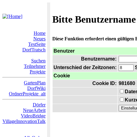
Bitte Benutzername
Home
Neues
Diese Funktion erfordert einen gültigen
TestSeite
DorfTratsch
Benutzer
Benutzername:
Suchen
Teilnehmer
Unterschied der Zeitzonen:
S
Projekte
Cookie
GartenPlan
Cookie ID:
981680
DorfWiki
Date
OrdnerProjekte_alt
Kurze
Dörfer
NeueArbeit
VideoBridge
VillageInnovationTalk