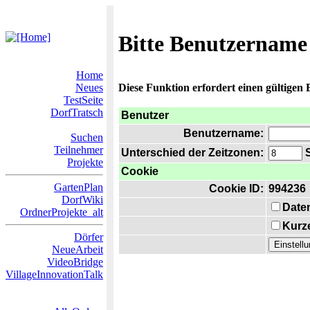
Bitte Benutzername
Home
Neues
Diese Funktion erfordert einen gültigen
TestSeite
DorfTratsch
Benutzer
Benutzername:
Suchen
Teilnehmer
Unterschied der Zeitzonen:
S
Projekte
Cookie
GartenPlan
Cookie ID:
994236
DorfWiki
Date
OrdnerProjekte_alt
Kurze
Dörfer
NeueArbeit
VideoBridge
VillageInnovationTalk