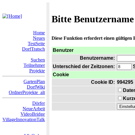
Bitte Benutzername
Home
Neues
Diese Funktion erfordert einen gültigen
TestSeite
DorfTratsch
Benutzer
Benutzername:
Suchen
Teilnehmer
Unterschied der Zeitzonen:
S
Projekte
Cookie
GartenPlan
Cookie ID:
994295
DorfWiki
Date
OrdnerProjekte_alt
Kurze
Dörfer
NeueArbeit
VideoBridge
VillageInnovationTalk