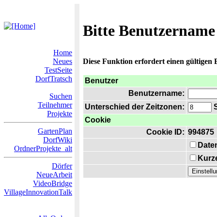
Bitte Benutzername
Home
Neues
Diese Funktion erfordert einen gültigen
TestSeite
DorfTratsch
Benutzer
Benutzername:
Suchen
Teilnehmer
Unterschied der Zeitzonen:
S
Projekte
Cookie
GartenPlan
Cookie ID:
994875
DorfWiki
Date
OrdnerProjekte_alt
Kurze
Dörfer
NeueArbeit
VideoBridge
VillageInnovationTalk