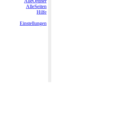
AlleOrdner
AlleSeiten
Hilfe
Einstellungen