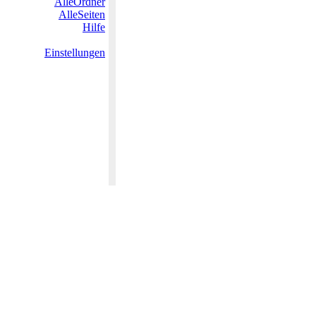
AlleOrdner
AlleSeiten
Hilfe
Einstellungen