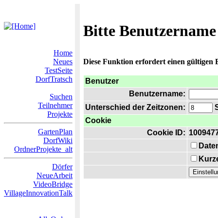
Bitte Benutzername
Home
Neues
Diese Funktion erfordert einen gültigen
TestSeite
DorfTratsch
Benutzer
Benutzername:
Suchen
Teilnehmer
Unterschied der Zeitzonen:
S
Projekte
Cookie
GartenPlan
Cookie ID:
100947
DorfWiki
Date
OrdnerProjekte_alt
Kurze
Dörfer
NeueArbeit
VideoBridge
VillageInnovationTalk