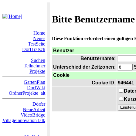
Bitte Benutzername
Home
Neues
Diese Funktion erfordert einen gültigen
TestSeite
DorfTratsch
Benutzer
Benutzername:
Suchen
Teilnehmer
Unterschied der Zeitzonen:
S
Projekte
Cookie
GartenPlan
Cookie ID:
946441
DorfWiki
Date
OrdnerProjekte_alt
Kurze
Dörfer
NeueArbeit
VideoBridge
VillageInnovationTalk