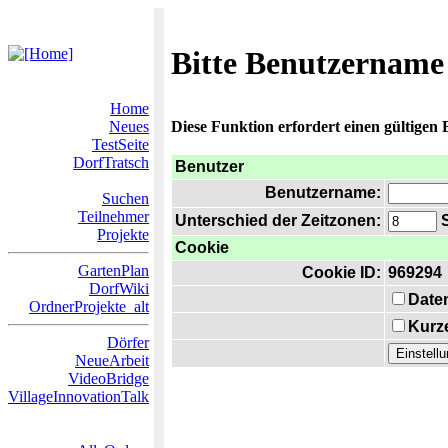
Bitte Benutzername
Home
Neues
Diese Funktion erfordert einen gültigen
TestSeite
DorfTratsch
Benutzer
Benutzername:
Suchen
Teilnehmer
Unterschied der Zeitzonen:
S
Projekte
Cookie
GartenPlan
Cookie ID:
969294
DorfWiki
Date
OrdnerProjekte_alt
Kurze
Dörfer
NeueArbeit
VideoBridge
VillageInnovationTalk