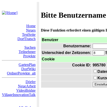
Bitte Benutzername
Home
Neues
Diese Funktion erfordert einen gültigen
TestSeite
DorfTratsch
Benutzer
Benutzername:
Suchen
Teilnehmer
Unterschied der Zeitzonen:
S
Projekte
Cookie
GartenPlan
Cookie ID:
995780
DorfWiki
Date
OrdnerProjekte_alt
Kurze
Dörfer
NeueArbeit
VideoBridge
VillageInnovationTalk