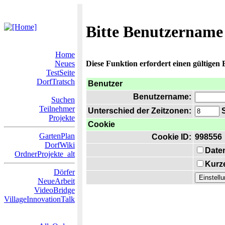
Bitte Benutzername
Home
Neues
Diese Funktion erfordert einen gültigen
TestSeite
DorfTratsch
Benutzer
Benutzername:
Suchen
Teilnehmer
Unterschied der Zeitzonen:
S
Projekte
Cookie
GartenPlan
Cookie ID:
998556
DorfWiki
Date
OrdnerProjekte_alt
Kurze
Dörfer
NeueArbeit
VideoBridge
VillageInnovationTalk