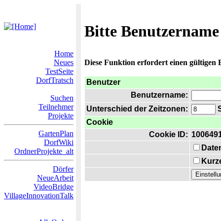
Bitte Benutzername
Home
Neues
Diese Funktion erfordert einen gültigen
TestSeite
DorfTratsch
Benutzer
Benutzername:
Suchen
Teilnehmer
Unterschied der Zeitzonen:
S
Projekte
Cookie
GartenPlan
Cookie ID:
100649
DorfWiki
Date
OrdnerProjekte_alt
Kurze
Dörfer
NeueArbeit
VideoBridge
VillageInnovationTalk