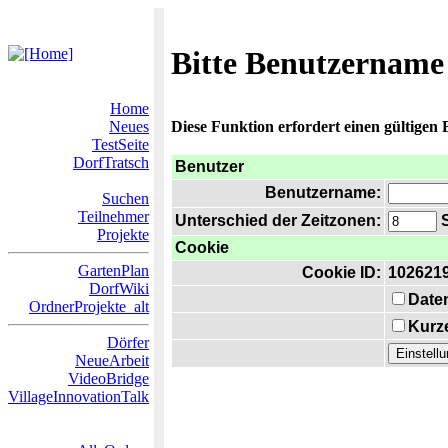
Bitte Benutzername
Home
Neues
Diese Funktion erfordert einen gültigen
TestSeite
DorfTratsch
Benutzer
Benutzername:
Suchen
Teilnehmer
Unterschied der Zeitzonen:
S
Projekte
Cookie
GartenPlan
Cookie ID:
102621
DorfWiki
Date
OrdnerProjekte_alt
Kurze
Dörfer
NeueArbeit
VideoBridge
VillageInnovationTalk