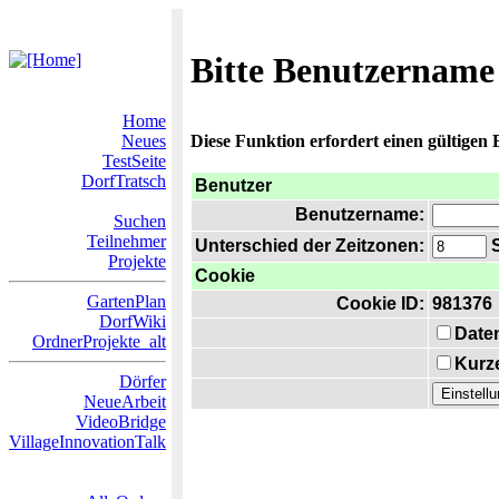
Bitte Benutzername
Home
Neues
Diese Funktion erfordert einen gültigen
TestSeite
DorfTratsch
Benutzer
Benutzername:
Suchen
Teilnehmer
Unterschied der Zeitzonen:
S
Projekte
Cookie
GartenPlan
Cookie ID:
981376
DorfWiki
Date
OrdnerProjekte_alt
Kurze
Dörfer
NeueArbeit
VideoBridge
VillageInnovationTalk