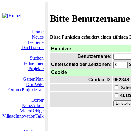
Bitte Benutzername
Home
Neues
Diese Funktion erfordert einen gültigen
TestSeite
DorfTratsch
Benutzer
Benutzername:
Suchen
Teilnehmer
Unterschied der Zeitzonen:
S
Projekte
Cookie
GartenPlan
Cookie ID:
962348
DorfWiki
Date
OrdnerProjekte_alt
Kurze
Dörfer
NeueArbeit
VideoBridge
VillageInnovationTalk