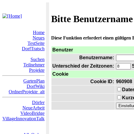
Bitte Benutzername
Home
Neues
Diese Funktion erfordert einen gültigen
TestSeite
DorfTratsch
Benutzer
Benutzername:
Suchen
Teilnehmer
Unterschied der Zeitzonen:
S
Projekte
Cookie
GartenPlan
Cookie ID:
960908
DorfWiki
Date
OrdnerProjekte_alt
Kurze
Dörfer
NeueArbeit
VideoBridge
VillageInnovationTalk