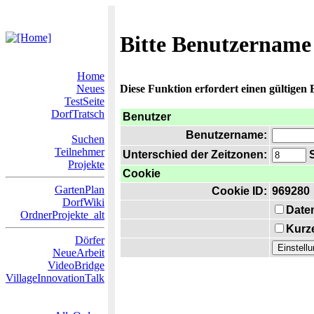
Bitte Benutzername
Home
Neues
Diese Funktion erfordert einen gültigen
TestSeite
DorfTratsch
Benutzer
Benutzername:
Suchen
Teilnehmer
Unterschied der Zeitzonen:
S
Projekte
Cookie
GartenPlan
Cookie ID:
969280
DorfWiki
Date
OrdnerProjekte_alt
Kurze
Dörfer
NeueArbeit
VideoBridge
VillageInnovationTalk