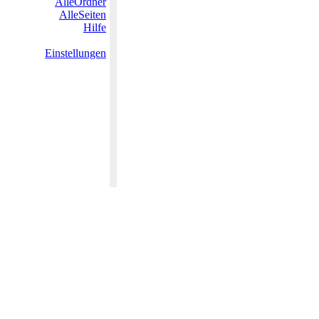
AlleOrdner
AlleSeiten
Hilfe
Einstellungen