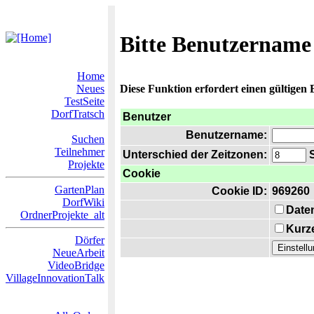
Bitte Benutzername
Home
Neues
Diese Funktion erfordert einen gültigen
TestSeite
DorfTratsch
Benutzer
Benutzername:
Suchen
Teilnehmer
Unterschied der Zeitzonen:
S
Projekte
Cookie
GartenPlan
Cookie ID:
969260
DorfWiki
Date
OrdnerProjekte_alt
Kurze
Dörfer
NeueArbeit
VideoBridge
VillageInnovationTalk