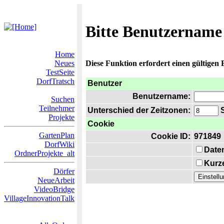
Bitte Benutzername
Home
Neues
Diese Funktion erfordert einen gültigen
TestSeite
DorfTratsch
Benutzer
Benutzername:
Suchen
Teilnehmer
Unterschied der Zeitzonen:
S
Projekte
Cookie
GartenPlan
Cookie ID:
971849
DorfWiki
Date
OrdnerProjekte_alt
Kurze
Dörfer
NeueArbeit
VideoBridge
VillageInnovationTalk