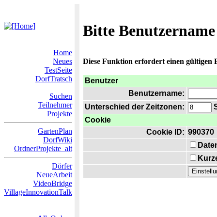
Bitte Benutzername
Home
Neues
Diese Funktion erfordert einen gültigen
TestSeite
DorfTratsch
Benutzer
Benutzername:
Suchen
Teilnehmer
Unterschied der Zeitzonen:
S
Projekte
Cookie
GartenPlan
Cookie ID:
990370
DorfWiki
Date
OrdnerProjekte_alt
Kurze
Dörfer
NeueArbeit
VideoBridge
VillageInnovationTalk