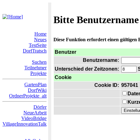
Bitte Benutzername
Home
Neues
Diese Funktion erfordert einen gültigen
TestSeite
DorfTratsch
Benutzer
Benutzername:
Suchen
Teilnehmer
Unterschied der Zeitzonen:
S
Projekte
Cookie
GartenPlan
Cookie ID:
957041
DorfWiki
Date
OrdnerProjekte_alt
Kurze
Dörfer
NeueArbeit
VideoBridge
VillageInnovationTalk