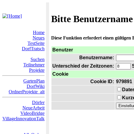
Bitte Benutzername
Home
Neues
Diese Funktion erfordert einen gültigen
TestSeite
DorfTratsch
Benutzer
Benutzername:
Suchen
Teilnehmer
Unterschied der Zeitzonen:
S
Projekte
Cookie
GartenPlan
Cookie ID:
979891
DorfWiki
Date
OrdnerProjekte_alt
Kurze
Dörfer
NeueArbeit
VideoBridge
VillageInnovationTalk