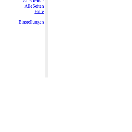
AlleOrdner
AlleSeiten
Hilfe
Einstellungen