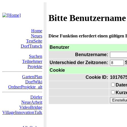
Bitte Benutzername
Home
Neues
Diese Funktion erfordert einen gültigen
TestSeite
DorfTratsch
Benutzer
Benutzername:
Suchen
Teilnehmer
Unterschied der Zeitzonen:
S
Projekte
Cookie
GartenPlan
Cookie ID:
101767
DorfWiki
Date
OrdnerProjekte_alt
Kurze
Dörfer
NeueArbeit
VideoBridge
VillageInnovationTalk