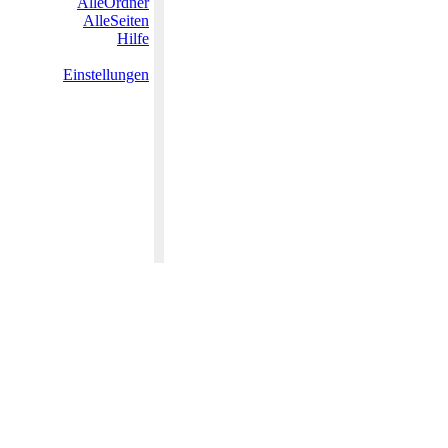
AlleOrdner
AlleSeiten
Hilfe
Einstellungen