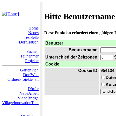
Bitte Benutzername
Home
Neues
Diese Funktion erfordert einen gültigen
TestSeite
DorfTratsch
Benutzer
Benutzername:
Suchen
Teilnehmer
Unterschied der Zeitzonen:
S
Projekte
Cookie
GartenPlan
Cookie ID:
954134
DorfWiki
Date
OrdnerProjekte_alt
Kurze
Dörfer
NeueArbeit
VideoBridge
VillageInnovationTalk