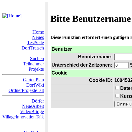
Bitte Benutzername
Home
Neues
Diese Funktion erfordert einen gültigen
TestSeite
DorfTratsch
Benutzer
Benutzername:
Suchen
Teilnehmer
Unterschied der Zeitzonen:
S
Projekte
Cookie
GartenPlan
Cookie ID:
100453
DorfWiki
Date
OrdnerProjekte_alt
Kurze
Dörfer
NeueArbeit
VideoBridge
VillageInnovationTalk