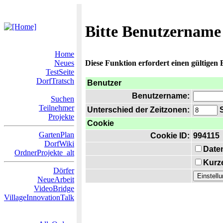
Bitte Benutzername
Home
Neues
Diese Funktion erfordert einen gültigen
TestSeite
DorfTratsch
Benutzer
Benutzername:
Suchen
Teilnehmer
Unterschied der Zeitzonen:
S
Projekte
Cookie
GartenPlan
Cookie ID:
994115
DorfWiki
Date
OrdnerProjekte_alt
Kurze
Dörfer
NeueArbeit
VideoBridge
VillageInnovationTalk