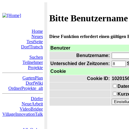
Bitte Benutzername
Home
Neues
Diese Funktion erfordert einen gültigen
TestSeite
DorfTratsch
Benutzer
Benutzername:
Suchen
Teilnehmer
Unterschied der Zeitzonen:
S
Projekte
Cookie
GartenPlan
Cookie ID:
102015
DorfWiki
Date
OrdnerProjekte_alt
Kurze
Dörfer
NeueArbeit
VideoBridge
VillageInnovationTalk