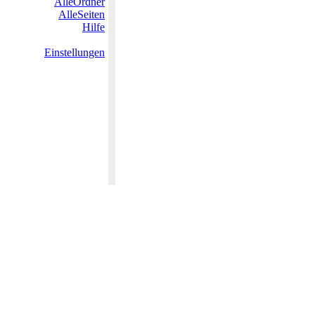
AlleOrdner
AlleSeiten
Hilfe
Einstellungen