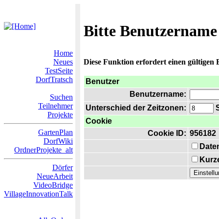
Bitte Benutzername
Home
Neues
Diese Funktion erfordert einen gültigen
TestSeite
DorfTratsch
Benutzer
Benutzername:
Suchen
Teilnehmer
Unterschied der Zeitzonen:
S
Projekte
Cookie
GartenPlan
Cookie ID:
956182
DorfWiki
Date
OrdnerProjekte_alt
Kurze
Dörfer
NeueArbeit
VideoBridge
VillageInnovationTalk