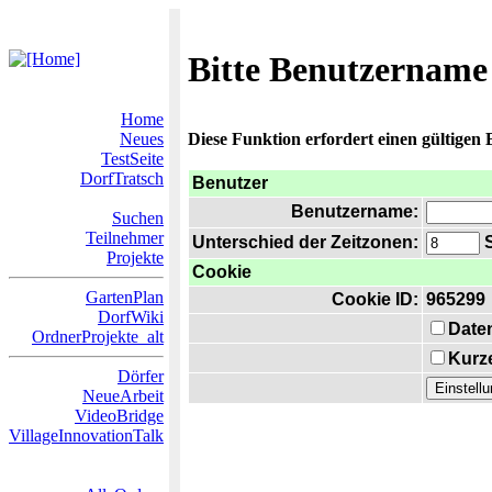
Bitte Benutzername
Home
Neues
Diese Funktion erfordert einen gültigen
TestSeite
DorfTratsch
Benutzer
Benutzername:
Suchen
Teilnehmer
Unterschied der Zeitzonen:
S
Projekte
Cookie
GartenPlan
Cookie ID:
965299
DorfWiki
Date
OrdnerProjekte_alt
Kurze
Dörfer
NeueArbeit
VideoBridge
VillageInnovationTalk