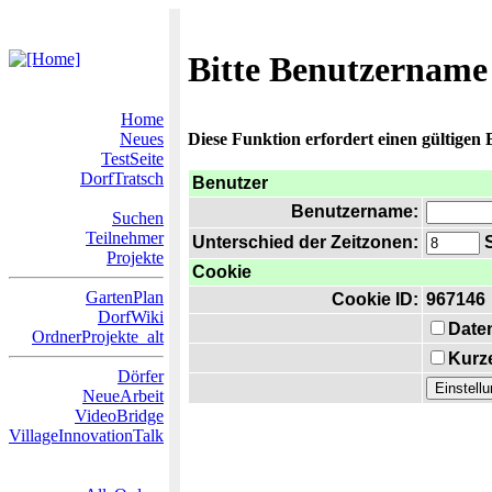
Bitte Benutzername
Home
Neues
Diese Funktion erfordert einen gültigen
TestSeite
DorfTratsch
Benutzer
Benutzername:
Suchen
Teilnehmer
Unterschied der Zeitzonen:
S
Projekte
Cookie
GartenPlan
Cookie ID:
967146
DorfWiki
Date
OrdnerProjekte_alt
Kurze
Dörfer
NeueArbeit
VideoBridge
VillageInnovationTalk