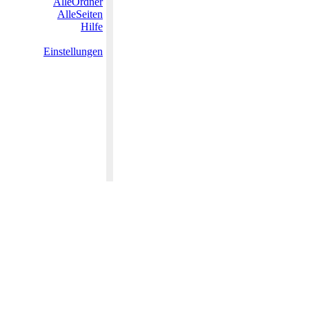
AlleOrdner
AlleSeiten
Hilfe
Einstellungen