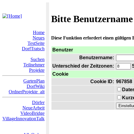
Bitte Benutzername
Home
Neues
Diese Funktion erfordert einen gültigen
TestSeite
DorfTratsch
Benutzer
Benutzername:
Suchen
Teilnehmer
Unterschied der Zeitzonen:
S
Projekte
Cookie
GartenPlan
Cookie ID:
967858
DorfWiki
Date
OrdnerProjekte_alt
Kurze
Dörfer
NeueArbeit
VideoBridge
VillageInnovationTalk