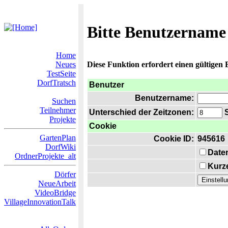
Bitte Benutzername
Home
Neues
Diese Funktion erfordert einen gültigen
TestSeite
DorfTratsch
Benutzer
Benutzername:
Suchen
Teilnehmer
Unterschied der Zeitzonen:
S
Projekte
Cookie
GartenPlan
Cookie ID:
945616
DorfWiki
Date
OrdnerProjekte_alt
Kurze
Dörfer
NeueArbeit
VideoBridge
VillageInnovationTalk