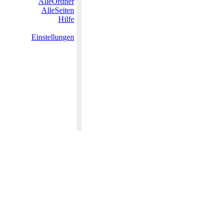
AlleOrdner
AlleSeiten
Hilfe
Einstellungen