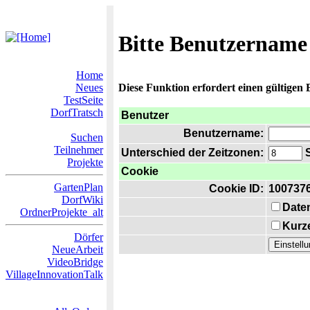
Bitte Benutzername
Home
Neues
Diese Funktion erfordert einen gültigen
TestSeite
DorfTratsch
Benutzer
Benutzername:
Suchen
Teilnehmer
Unterschied der Zeitzonen:
S
Projekte
Cookie
GartenPlan
Cookie ID:
100737
DorfWiki
Date
OrdnerProjekte_alt
Kurze
Dörfer
NeueArbeit
VideoBridge
VillageInnovationTalk