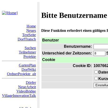
Bitte Benutzername
Home
Neues
Diese Funktion erfordert einen gültigen
TestSeite
DorfTratsch
Benutzer
Benutzername:
Suchen
Teilnehmer
Unterschied der Zeitzonen:
S
Projekte
Cookie
GartenPlan
Cookie ID:
100766
DorfWiki
Date
OrdnerProjekte_alt
Kurze
Dörfer
NeueArbeit
VideoBridge
VillageInnovationTalk