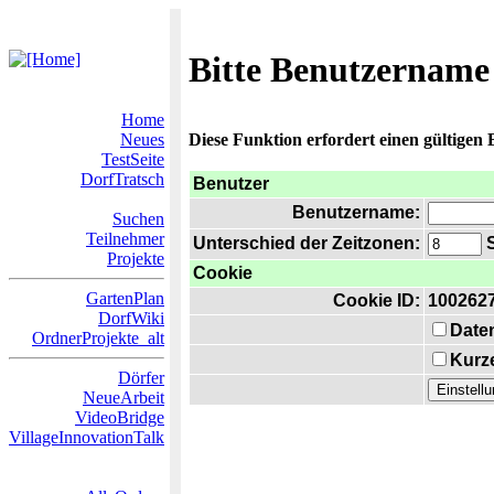
Bitte Benutzername
Home
Neues
Diese Funktion erfordert einen gültigen
TestSeite
DorfTratsch
Benutzer
Benutzername:
Suchen
Teilnehmer
Unterschied der Zeitzonen:
S
Projekte
Cookie
GartenPlan
Cookie ID:
100262
DorfWiki
Date
OrdnerProjekte_alt
Kurze
Dörfer
NeueArbeit
VideoBridge
VillageInnovationTalk