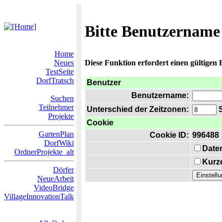
Bitte Benutzername
Home
Neues
Diese Funktion erfordert einen gültigen
TestSeite
DorfTratsch
Benutzer
Benutzername:
Suchen
Teilnehmer
Unterschied der Zeitzonen:
S
Projekte
Cookie
GartenPlan
Cookie ID:
996488
DorfWiki
Date
OrdnerProjekte_alt
Kurze
Dörfer
NeueArbeit
VideoBridge
VillageInnovationTalk