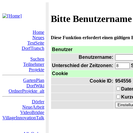
Bitte Benutzername
Home
Neues
Diese Funktion erfordert einen gültigen
TestSeite
DorfTratsch
Benutzer
Benutzername:
Suchen
Teilnehmer
Unterschied der Zeitzonen:
S
Projekte
Cookie
GartenPlan
Cookie ID:
954556
DorfWiki
Date
OrdnerProjekte_alt
Kurze
Dörfer
NeueArbeit
VideoBridge
VillageInnovationTalk