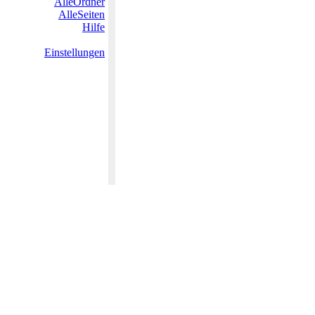
AlleOrdner
AlleSeiten
Hilfe
Einstellungen