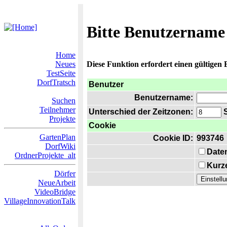
Bitte Benutzername
Home
Neues
Diese Funktion erfordert einen gültigen
TestSeite
DorfTratsch
Benutzer
Benutzername:
Suchen
Teilnehmer
Unterschied der Zeitzonen:
S
Projekte
Cookie
GartenPlan
Cookie ID:
993746
DorfWiki
Date
OrdnerProjekte_alt
Kurze
Dörfer
NeueArbeit
VideoBridge
VillageInnovationTalk