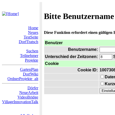
Bitte Benutzername
Home
Neues
Diese Funktion erfordert einen gültigen
TestSeite
DorfTratsch
Benutzer
Benutzername:
Suchen
Teilnehmer
Unterschied der Zeitzonen:
S
Projekte
Cookie
GartenPlan
Cookie ID:
100730
DorfWiki
Date
OrdnerProjekte_alt
Kurze
Dörfer
NeueArbeit
VideoBridge
VillageInnovationTalk