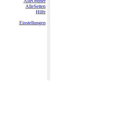
AlleOrdner
AlleSeiten
Hilfe
Einstellungen