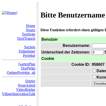
Bitte Benutzername
Home
Neues
Diese Funktion erfordert einen gültigen
TestSeite
DorfTratsch
Benutzer
Benutzername:
Suchen
Teilnehmer
Unterschied der Zeitzonen:
S
Projekte
Cookie
GartenPlan
Cookie ID:
958607
DorfWiki
Date
OrdnerProjekte_alt
Kurze
Dörfer
NeueArbeit
VideoBridge
VillageInnovationTalk