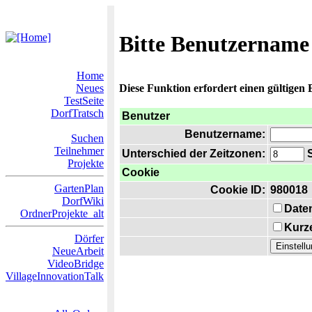
Bitte Benutzername
Home
Neues
Diese Funktion erfordert einen gültigen
TestSeite
DorfTratsch
Benutzer
Benutzername:
Suchen
Teilnehmer
Unterschied der Zeitzonen:
S
Projekte
Cookie
GartenPlan
Cookie ID:
980018
DorfWiki
Date
OrdnerProjekte_alt
Kurze
Dörfer
NeueArbeit
VideoBridge
VillageInnovationTalk