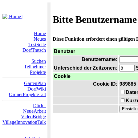
Bitte Benutzername
Home
Neues
Diese Funktion erfordert einen gültigen
TestSeite
DorfTratsch
Benutzer
Benutzername:
Suchen
Teilnehmer
Unterschied der Zeitzonen:
S
Projekte
Cookie
GartenPlan
Cookie ID:
989885
DorfWiki
Date
OrdnerProjekte_alt
Kurze
Dörfer
NeueArbeit
VideoBridge
VillageInnovationTalk