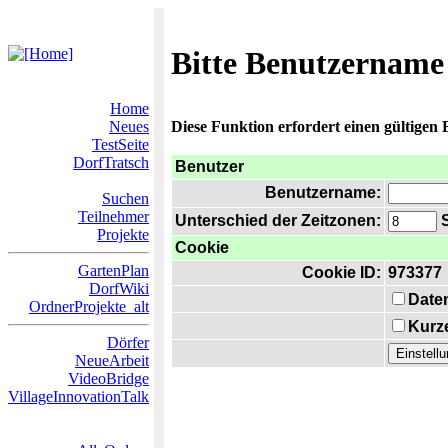
Bitte Benutzername
Home
Neues
Diese Funktion erfordert einen gültigen
TestSeite
DorfTratsch
Benutzer
Benutzername:
Suchen
Teilnehmer
Unterschied der Zeitzonen:
S
Projekte
Cookie
GartenPlan
Cookie ID:
973377
DorfWiki
Date
OrdnerProjekte_alt
Kurze
Dörfer
NeueArbeit
VideoBridge
VillageInnovationTalk