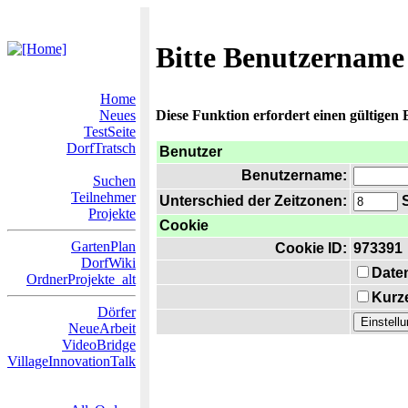
Bitte Benutzername
Home
Neues
Diese Funktion erfordert einen gültigen
TestSeite
DorfTratsch
Benutzer
Benutzername:
Suchen
Teilnehmer
Unterschied der Zeitzonen:
S
Projekte
Cookie
GartenPlan
Cookie ID:
973391
DorfWiki
Date
OrdnerProjekte_alt
Kurze
Dörfer
NeueArbeit
VideoBridge
VillageInnovationTalk