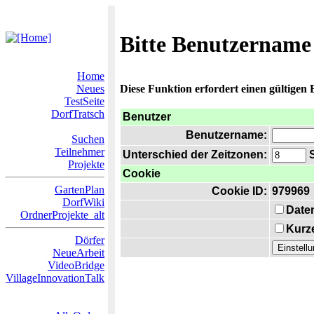
Bitte Benutzername
Home
Neues
Diese Funktion erfordert einen gültigen
TestSeite
DorfTratsch
Benutzer
Benutzername:
Suchen
Teilnehmer
Unterschied der Zeitzonen:
S
Projekte
Cookie
GartenPlan
Cookie ID:
979969
DorfWiki
Date
OrdnerProjekte_alt
Kurze
Dörfer
NeueArbeit
VideoBridge
VillageInnovationTalk