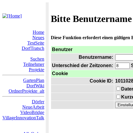
Bitte Benutzername
Home
Neues
Diese Funktion erfordert einen gültigen
TestSeite
DorfTratsch
Benutzer
Benutzername:
Suchen
Teilnehmer
Unterschied der Zeitzonen:
S
Projekte
Cookie
GartenPlan
Cookie ID:
101102
DorfWiki
Date
OrdnerProjekte_alt
Kurze
Dörfer
NeueArbeit
VideoBridge
VillageInnovationTalk