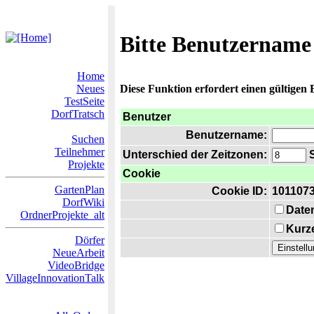
Bitte Benutzername
Home
Neues
Diese Funktion erfordert einen gültigen
TestSeite
DorfTratsch
Benutzer
Benutzername:
Suchen
Teilnehmer
Unterschied der Zeitzonen:
S
Projekte
Cookie
GartenPlan
Cookie ID:
101107
DorfWiki
Date
OrdnerProjekte_alt
Kurze
Dörfer
NeueArbeit
VideoBridge
VillageInnovationTalk