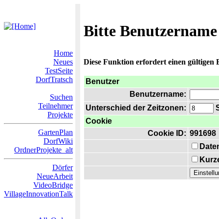
Bitte Benutzername
Home
Neues
Diese Funktion erfordert einen gültigen
TestSeite
DorfTratsch
Benutzer
Benutzername:
Suchen
Teilnehmer
Unterschied der Zeitzonen:
S
Projekte
Cookie
GartenPlan
Cookie ID:
991698
DorfWiki
Date
OrdnerProjekte_alt
Kurze
Dörfer
NeueArbeit
VideoBridge
VillageInnovationTalk