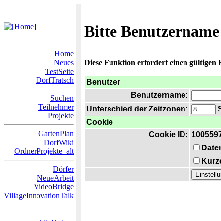
Bitte Benutzername
Home
Neues
Diese Funktion erfordert einen gültigen
TestSeite
DorfTratsch
Benutzer
Benutzername:
Suchen
Teilnehmer
Unterschied der Zeitzonen:
S
Projekte
Cookie
GartenPlan
Cookie ID:
100559
DorfWiki
Date
OrdnerProjekte_alt
Kurze
Dörfer
NeueArbeit
VideoBridge
VillageInnovationTalk