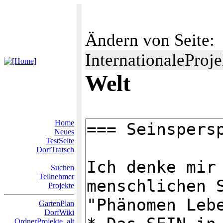
Ändern von Seite:
InternationaleProj
Welt
Home
Neues
TestSeite
DorfTratsch
Suchen
Teilnehmer
Projekte
GartenPlan
DorfWiki
OrdnerProjekte_alt