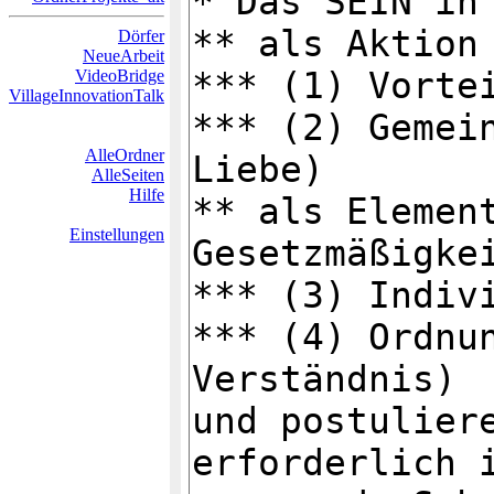
Dörfer
NeueArbeit
VideoBridge
VillageInnovationTalk
AlleOrdner
AlleSeiten
Hilfe
Einstellungen