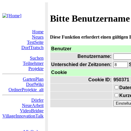
Bitte Benutzername
Home
Neues
Diese Funktion erfordert einen gültigen
TestSeite
DorfTratsch
Benutzer
Benutzername:
Suchen
Teilnehmer
Unterschied der Zeitzonen:
S
Projekte
Cookie
GartenPlan
Cookie ID:
950371
DorfWiki
Date
OrdnerProjekte_alt
Kurze
Dörfer
NeueArbeit
VideoBridge
VillageInnovationTalk